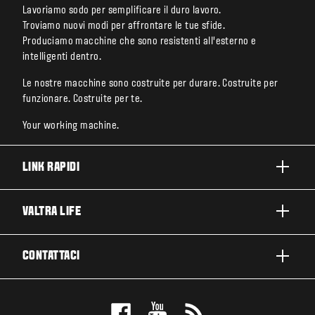
Lavoriamo sodo per semplificare il duro lavoro.
Troviamo nuovi modi per affrontare le tue sfide.
Produciamo macchine che sono resistenti all’esterno e
intelligenti dentro.
Le nostre macchine sono costruite per durare. Costruite per
funzionare. Costruite per te.
Your working machine.
LINK RAPIDI
PRODOTTI
VALTRA LIFE
BUSINESS E SEGMENTI
INFORMAZIONI SU VALTRA
CONTATTACI
TECNOLOGIE VALTRA
LAVORARE IN VALTRA
ASSISTENZA E RIPARAZIONE
CONTATTACI
SOSTENIBILITÀ