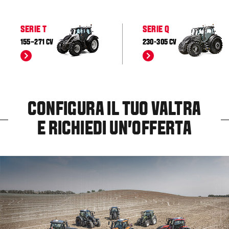
SERIE T
SERIE Q
155–271 CV
230-305 CV
CONFIGURA IL TUO VALTRA
E RICHIEDI UN'OFFERTA