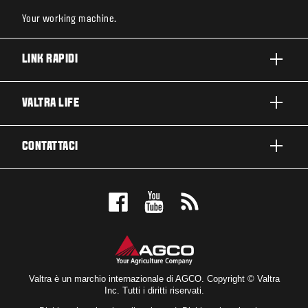
Your working machine.
LINK RAPIDI
PRODOTTI
VALTRA LIFE
BUSINESS E SEGMENTI
INFORMAZIONI SU VALTRA
CONTATTACI
TECNOLOGIE VALTRA
LAVORARE IN VALTRA
ASSISTENZA E RIPARAZIONE
CONTATTACI
SOSTENIBILITÀ
TESTIMONIAL
PRENOTA UN TEST DRIVE
NOVITÀ ED EVENTI
ISCRIZIONE NEWSLETTER
RICERCA CONCESSIONARI
PER I FAN
DICHIARAZIONE DI ACCESSIBILITÀ
VALTRA BLOG
Valtra è un marchio internazionale di AGCO. Copyright © Valtra
Inc. Tutti i diritti riservati.
VALTRA SHOP