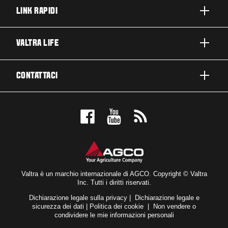
LINK RAPIDI
PRODOTTI
VALTRA LIFE
BUSINESS E SEGMENTI
INFORMAZIONI SU VALTRA
CONTATTACI
TECNOLOGIE VALTRA
LAVORARE IN VALTRA
ASSISTENZA E RIPARAZIONE
CONTATTACI
SOSTENIBILITÀ
TESTIMONIAL
PRENOTA UN TEST DRIVE
NOVITÀ ED EVENTI
ISCRIZIONE NEWSLETTER
RICERCA CONCESSIONARI
PER I FAN
DICHIARAZIONE DI ACCESSIBILITÀ
VALTRA BLOG
Valtra è un marchio internazionale di AGCO. Copyright © Valtra
Inc. Tutti i diritti riservati.
VALTRA SHOP
Dichiarazione legale sulla privacy
|
Dichiarazione legale e
sicurezza dei dati
|
Politica dei cookie
|
Non vendere o
condividere le mie informazioni personali