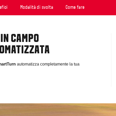
efici
Modalità di svolta
Come fare
 IN CAMPO
OMATIZZATA
artTurn
automatizza completamente la tua