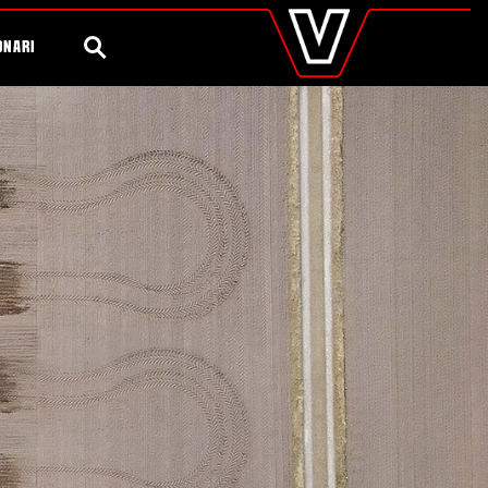
valtra
.it
tter
Diventa Testimonial Valtra
Global
CERCA
ONARI
Europe
Austria
Belgium
Czech Republic
Denmark
Estonia
Finland
France
Germany
Hungary
Italy
Latvia
Lithuania
The Netherlands
Norway
Poland
Portugal