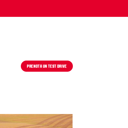
Slovakia
Spain
Sweden
United Kingdom
Eastern Europe
Україна
South America
Brazil
Middle East
United Arab Emirates
PRENOTA UN TEST DRIVE
Africa
English
Asia
China
Australia
Australia & New Zealand