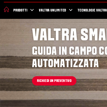
Valtra
Sostenibilità
Novità ed Eventi
Promozioni
Showroom
PRODOTTI
VALTRA UNLIMITED
TECNOLOGIE VALTRA
VALTRA SM
GUIDA IN CAMPO 
AUTOMATIZZATA
RICHIEDI UN PREVENTIVO