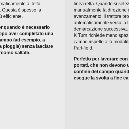
maticamente al letto
linea retta. Quando si sele
. Questa è spesso la
manualmente la direzione 
 efficiente.
avanzamento, il trattore p
automaticamente verso la l
er quando è necessario
demarcazione successiva.
dopo aver completato una
K Turn richiede meno spazi
campo (ad esempio, a
campo rispetto alla modali
a pioggia) senza lasciare
Part-field.
rcorso saltate.
Perfetto per lavorare con 
portati, che non devono u
confine del campo quand
esegue la svolta a fine c