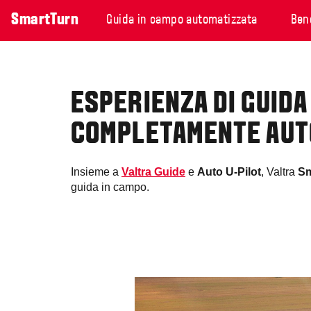
SmartTurn
Guida in campo automatizzata
Ben
ESPERIENZA DI GUIDA
COMPLETAMENTE AUT
Insieme a
Valtra Guide
e
Auto U-Pilot
, Valtra
Sm
guida in campo.