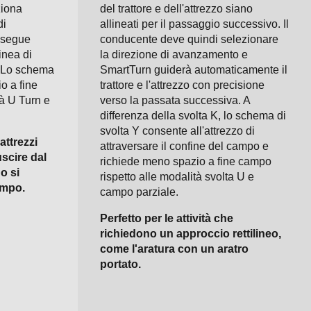
ziona
del trattore e dell'attrezzo siano
di
allineati per il passaggio successivo. Il
rosegue
conducente deve quindi selezionare
inea di
la direzione di avanzamento e
 Lo schema
SmartTurn guiderà automaticamente il
o a fine
trattore e l'attrezzo con precisione
tà U Turn e
verso la passata successiva. A
differenza della svolta K, lo schema di
svolta Y consente all'attrezzo di
attrezzi
attraversare il confine del campo e
scire dal
richiede meno spazio a fine campo
o si
rispetto alle modalità svolta U e
ampo.
campo parziale.
Perfetto per le attività che
richiedono un approccio rettilineo,
come l'aratura con un aratro
portato.