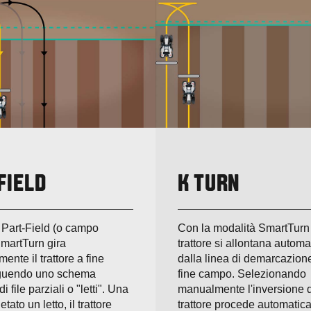
FIELD
K TURN
 Part-Field (o campo
Con la modalità SmartTurn 
SmartTurn gira
trattore si allontana autom
ente il trattore a fine
dalla linea di demarcazione
guendo uno schema
fine campo. Selezionando
di file parziali o "letti". Una
manualmente l'inversione di
tato un letto, il trattore
trattore procede automatic