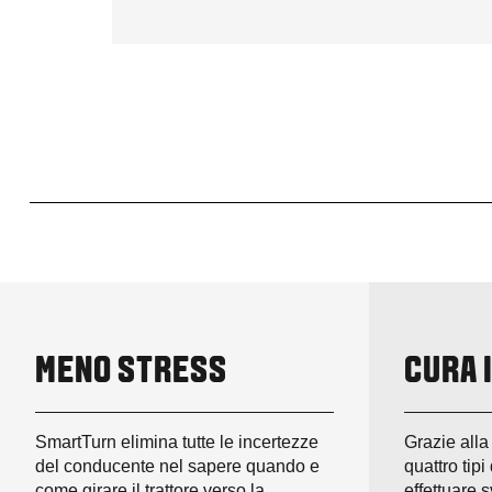
MENO STRESS
CURA 
SmartTurn elimina tutte le incertezze
Grazie alla 
del conducente nel sapere quando e
quattro tipi
come girare il trattore verso la
effettuare s