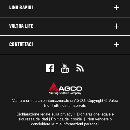
LINK RAPIDI
PRODOTTI
VALTRA LIFE
BUSINESS E SEGMENTI
INFORMAZIONI SU VALTRA
CONTATTACI
TECNOLOGIE VALTRA
LAVORARE IN VALTRA
ASSISTENZA E RIPARAZIONE
CONTATTACI
SOSTENIBILITÀ
TESTIMONIAL
PRENOTA UN TEST DRIVE
NOVITÀ ED EVENTI
ISCRIZIONE NEWSLETTER
RICERCA CONCESSIONARI
PER I FAN
DICHIARAZIONE DI ACCESSIBILITÀ
VALTRA BLOG
Valtra è un marchio internazionale di AGCO. Copyright © Valtra
Inc. Tutti i diritti riservati.
VALTRA SHOP
Dichiarazione legale sulla privacy
|
Dichiarazione legale e
sicurezza dei dati
|
Politica dei cookie
|
Non vendere o
condividere le mie informazioni personali