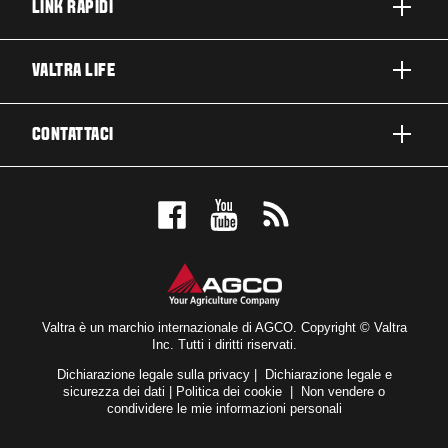
LINK RAPIDI
PRODOTTI
VALTRA LIFE
BUSINESS E SEGMENTI
INFORMAZIONI SU VALTRA
CONTATTACI
TECNOLOGIE VALTRA
LAVORARE IN VALTRA
ASSISTENZA E RIPARAZIONE
CONTATTACI
SOSTENIBILITÀ
TESTIMONIAL
PRENOTA UN TEST DRIVE
NOVITÀ ED EVENTI
ISCRIZIONE NEWSLETTER
RICERCA CONCESSIONARI
PER I FAN
DICHIARAZIONE DI ACCESSIBILITÀ
VALTRA BLOG
Valtra è un marchio internazionale di AGCO. Copyright © Valtra
Inc. Tutti i diritti riservati.
VALTRA SHOP
Dichiarazione legale sulla privacy
|
Dichiarazione legale e
sicurezza dei dati
|
Politica dei cookie
|
Non vendere o
condividere le mie informazioni personali