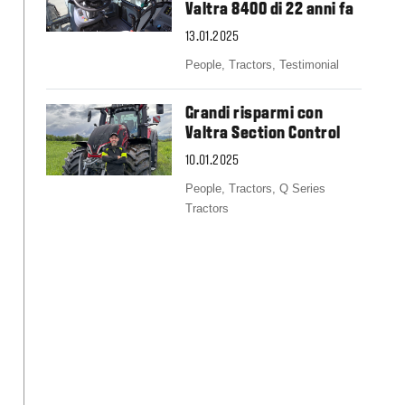
Slovakia
Valtra 8400 di 22 anni fa
Spain
13.01.2025
Sweden
United Kingdom
People,
Tractors,
Testimonial
Eastern Europe
Україна
Grandi risparmi con
South America
Valtra Section Control
Brazil
10.01.2025
Middle East
People,
Tractors,
Q Series
United Arab Emirates
Tractors
Africa
English
Asia
China
Australia
Australia & New Zealand