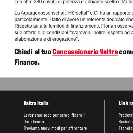
con oltre 280 cavalli di potenza e abbiamo scelto il Valt
La Agrargenossenschaft “Hörseltal” e.G. ha un rapporto
particolarmente il fatto di avere un referente dedicato c
Rispetto ad altri fornitori di finanziamenti, Florian osse
sue offerte e le condizioni favorevoli. Inoltre, rispetto a
elaborazione e di erogazione".
Chiedi al tuo
Concessionario Valtra
come
Finance.
Valtra Italia
Link r
Lavoriamo sodo per semplificare il
Prodott
duro lavoro.
Busines
Troviamo nuovi modi per affrontare
Tecnolo