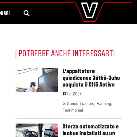
valtra
.it
tter
Diventa Testimonial Valtra
Global
CERCA
ONARI
Europe
Austria
Belgium
Czech Republic
Denmark
POTREBBE ANCHE INTERESSARTI
Estonia
Finland
France
L'appaltatore
Germany
quindicenne Jätkä-Juho
Hungary
acquista il G115 Active
Italy
13.03.2025
Latvia
Lithuania
G Series Tractors,
Farming,
The Netherlands
Testimonial
Norway
Poland
Sterzo automatizzato e
Portugal
Isobus installati su un