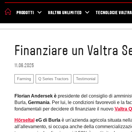
Valtra
Sostenibilità
Novità ed Eventi
Promozioni
Showroom
PRODOTTI
VALTRA UNLIMITED
TECNOLOGIE VALTRA
Home
Testimonials
Finanziare un Valtra Se
11.06.2025
Farming
Q Series Tractors
Testimonial
Florian Andersek è
presidente del consiglio di amminist
Burla,
Germania
. Per lui, le condizioni favorevoli e la 
fondamentali per decidere di finanziare il nuovo
Valtra 
Hörseltal
eG di Burla
è un'azienda agricola situata nella
all'allevamento, si occupa anche della commercializzazion