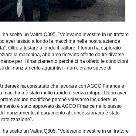
 ha scelto un Valtra Q305. "Volevamo investire in un trattore
opo aver testato a fondo la macchina nella nostra azienda
". Oltre a testare a fondo il trattore, Florian ha esplorato
ziare la macchina, abbiamo ricevuto offerte da tre diverse
nce per il finanziamento perché ci ha offerto le condizioni
costi di finanziamento aggiuntivi - non c'erano spese di
orian Andersek ha constatato che lavorare con AGCO Finance è
r la macchina è stato molto rapido e senza intoppi. Dopo aver
apportare alcune modifiche perché volevamo includere un
nziamento è stato approvato da AGCO Finance nello stesso
 di finanziamento, il pagamento al concessionario è stato
 rateizzazione".
 ha scelto un Valtra Q305. "Volevamo investire in un trattore