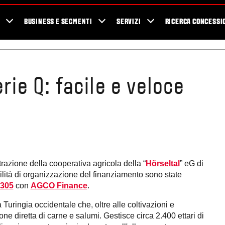
Valtra Blog
Testimonials
Personalizza e chiedi Preventivo
Newsle
BUSINESS E SEGMENTI
SERVIZI
RICERCA CONCESSI
rie Q: facile e veloce
razione della cooperativa agricola della “
Hörseltal
” eG di
facilità di organizzazione del finanziamento sono state
Q305
con
AGCO Finance
.
 Turingia occidentale che, oltre alle coltivazioni e
e diretta di carne e salumi. Gestisce circa 2.400 ettari di