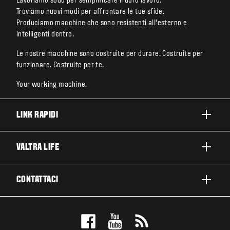
Lavoriamo sodo per semplificare il duro lavoro.
Troviamo nuovi modi per affrontare le tue sfide.
Produciamo macchine che sono resistenti all’esterno e
intelligenti dentro.
Le nostre macchine sono costruite per durare. Costruite per
funzionare. Costruite per te.
Your working machine.
LINK RAPIDI
PRODOTTI
VALTRA LIFE
BUSINESS E SEGMENTI
INFORMAZIONI SU VALTRA
CONTATTACI
TECNOLOGIE VALTRA
LAVORARE IN VALTRA
ASSISTENZA E RIPARAZIONE
CONTATTACI
SOSTENIBILITÀ
TESTIMONIAL
PRENOTA UN TEST DRIVE