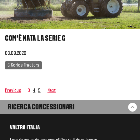
COM'È NATA LA SERIE G
03.09.2020
G Series Tractors
Previous
3
4
5
Next
RICERCA CONCESSIONARI
BA
VALTRA ITALIA