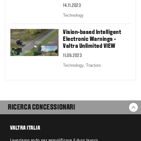
14.11.2023
Technology
Vision-based Intelligent
Electronic Warnings -
Valtra Unlimited VIEW
11.09.2023
Technology,
Tractors
RICERCA CONCESSIONARI
BA
VALTRA ITALIA
Lavoriamo sodo per semplificare il duro lavoro.