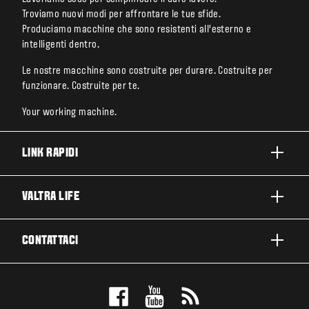
Troviamo nuovi modi per affrontare le tue sfide.
Produciamo macchine che sono resistenti all’esterno e
intelligenti dentro.
Le nostre macchine sono costruite per durare. Costruite per
funzionare. Costruite per te.
Your working machine.
LINK RAPIDI
PRODOTTI
VALTRA LIFE
BUSINESS E SEGMENTI
INFORMAZIONI SU VALTRA
CONTATTACI
TECNOLOGIE VALTRA
LAVORARE IN VALTRA
ASSISTENZA E RIPARAZIONE
CONTATTACI
SOSTENIBILITÀ
TESTIMONIAL
PRENOTA UN TEST DRIVE