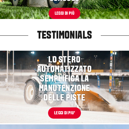
LEGGI DI PIÙ
TESTIMONIALS
LO STERO
AUTOMATIZZATO
SEMPLIFICA LA
MANUTENZIONE
DELLE PISTE
LEGGI DI PIU'