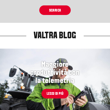
SCARICA
VALTRA BLOG
Maggiore
produttività con
la telemetria
LEGGI DI PIÙ