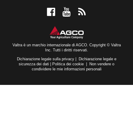
ASSISTENZA E RIPARAZIONE
CONTATTACI
SOSTENIBILITÀ
TESTIMONIAL
PRENOTA UN TEST DRIVE
NOVITÀ ED EVENTI
ISCRIZIONE NEWSLETTER
RICERCA CONCESSIONARI
PER I FAN
DICHIARAZIONE DI ACCESSIBILITÀ
VALTRA BLOG
Valtra è un marchio internazionale di AGCO. Copyright © Valtra
Inc. Tutti i diritti riservati.
VALTRA SHOP
Dichiarazione legale sulla privacy
|
Dichiarazione legale e
sicurezza dei dati
|
Politica dei cookie
|
Non vendere o
condividere le mie informazioni personali