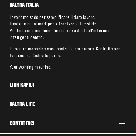
VALTRA ITALIA
Lavoriamo sodo per semplificare il duro lavoro.
Troviamo nuovi modi per affrontare le tue sfide.
Produciamo macchine che sono resistenti all’esterno e
intelligenti dentro.
Le nostre macchine sono costruite per durare. Costruite per
funzionare. Costruite per te.
Your working machine.
LINK RAPIDI
PRODOTTI
VALTRA LIFE
BUSINESS E SEGMENTI
INFORMAZIONI SU VALTRA
CONTATTACI
TECNOLOGIE VALTRA
LAVORARE IN VALTRA