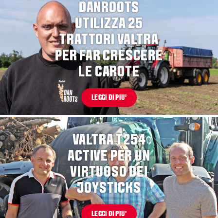
DANROOTS
UTILIZZA 25
TRATTORI VALTRA
PER FAR CRESCERE
LE CAROTE
LEGGI DI PIU'
VALTRA T254
ACTIVE PER UN
VIRTUOSO DEI
JOYSTICKS
LEGGI DI PIU'