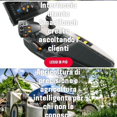
Interfaccia
utente
SmartTouch
creato
ascoltando i
clienti
LEGGI DI PIÙ
Agricoltura di
precisione e
agricoltura
intelligente per
chi non le
conosce