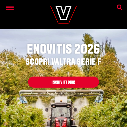
CERC
Menu
ENOVITIS 2026
SCOPRI VALTRA SERIE F
ISCRIVITI ORA!