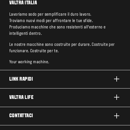
VALTRA ITALIA
Lavoriamo sodo per semplificare il duro lavoro.
Troviamo nuovi modi per affrontare le tue sfide.
Produciamo macchine che sono resistenti all’esterno e
intelligenti dentro.
Le nostre macchine sono costruite per durare. Costruite per
funzionare. Costruite per te.
Your working machine.
LINK RAPIDI
PRODOTTI
VALTRA LIFE
BUSINESS E SEGMENTI
INFORMAZIONI SU VALTRA
CONTATTACI
TECNOLOGIE VALTRA
LAVORARE IN VALTRA
ASSISTENZA E RIPARAZIONE
CONTATTACI