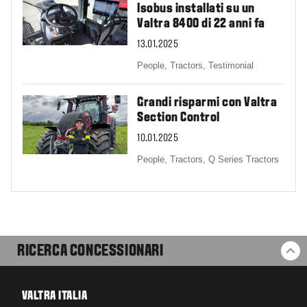
Isobus installati su un
Valtra 8400 di 22 anni fa
13.01.2025
People,
Tractors,
Testimonial
Grandi risparmi con Valtra
Section Control
10.01.2025
People,
Tractors,
Q Series Tractors
RICERCA CONCESSIONARI
BA
VALTRA ITALIA