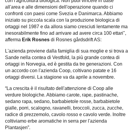
con l'agricoltura biologica. Non puoi vincere in base
all'area e alle dimensioni dell'operazione quando ci
confronti con paesi come Svezia e Danimarca. Abbiamo
iniziato su piccola scala con la produzione biologica di
ortaggi nel 1987 e da allora siamo cresciuti lentamente ma
inesorabilmente fino ad arrivare ad avere circa 100 ettari",
afferma
Erik Rosnes
di Rosnes gårdsdrift AS:
L'azienda proviene dalla famiglia di sua moglie e si trova a
Sande nella contea di Vestfold, la più grande contea di
ortaggi in Norvegia, ed è gestita da tre generazioni. Con
un accordo con l'azienda Coop, coltivano patate e 16
ortaggi diversi. La stagione va da aprile a novembre.
“La crescita è il risultato dell'attenzione di Coop alle
verdure biologiche. Abbiamo carote, rape, pastinache,
sedano rapa, sedano, barbabietole rosse, barbabietole
gialle, porri, scalogno, ravanelli, broccoli, zucca, zucche,
radice di prezzemolo, cavolo rosso e cavolo verde. Inoltre
coltiviamo erbe aromatiche in serra per l'azienda
Plantasjen”.