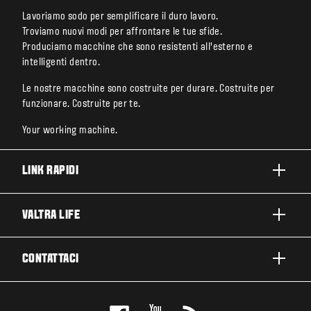
Lavoriamo sodo per semplificare il duro lavoro.
Troviamo nuovi modi per affrontare le tue sfide.
Produciamo macchine che sono resistenti all’esterno e
intelligenti dentro.
Le nostre macchine sono costruite per durare. Costruite per
funzionare. Costruite per te.
Your working machine.
LINK RAPIDI
PRODOTTI
VALTRA LIFE
BUSINESS E SEGMENTI
INFORMAZIONI SU VALTRA
CONTATTACI
TECNOLOGIE VALTRA
LAVORARE IN VALTRA
ASSISTENZA E RIPARAZIONE
CONTATTACI
SOSTENIBILITÀ