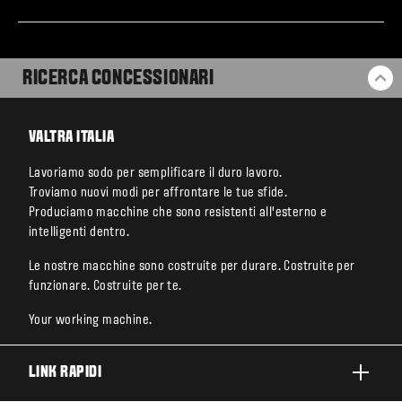
RICERCA CONCESSIONARI
BA
VALTRA ITALIA
Lavoriamo sodo per semplificare il duro lavoro.
Troviamo nuovi modi per affrontare le tue sfide.
Produciamo macchine che sono resistenti all’esterno e
intelligenti dentro.
Le nostre macchine sono costruite per durare. Costruite per
funzionare. Costruite per te.
Your working machine.
LINK RAPIDI