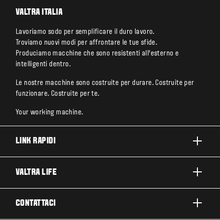
VALTRA ITALIA
Lavoriamo sodo per semplificare il duro lavoro.
Troviamo nuovi modi per affrontare le tue sfide.
Produciamo macchine che sono resistenti all’esterno e
intelligenti dentro.
Le nostre macchine sono costruite per durare. Costruite per
funzionare. Costruite per te.
Your working machine.
LINK RAPIDI
PRODOTTI
VALTRA LIFE
BUSINESS E SEGMENTI
INFORMAZIONI SU VALTRA
CONTATTACI
TECNOLOGIE VALTRA
LAVORARE IN VALTRA