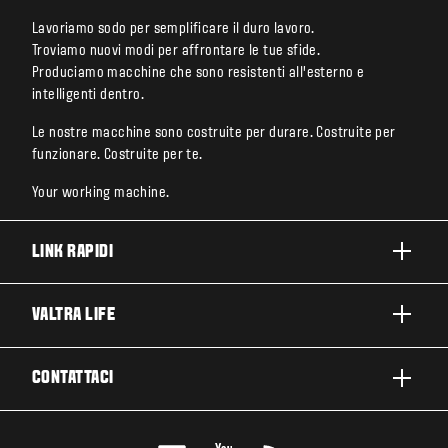
Lavoriamo sodo per semplificare il duro lavoro.
Troviamo nuovi modi per affrontare le tue sfide.
Produciamo macchine che sono resistenti all’esterno e
intelligenti dentro.
Le nostre macchine sono costruite per durare. Costruite per
funzionare. Costruite per te.
Your working machine.
LINK RAPIDI
PRODOTTI
VALTRA LIFE
BUSINESS E SEGMENTI
INFORMAZIONI SU VALTRA
CONTATTACI
TECNOLOGIE VALTRA
LAVORARE IN VALTRA
ASSISTENZA E RIPARAZIONE
CONTATTACI
SOSTENIBILITÀ