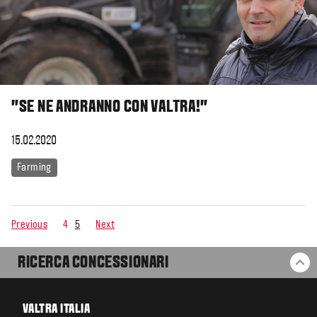
"SE NE ANDRANNO CON VALTRA!"
15.02.2020
Farming
Previous
4
5
Next
RICERCA CONCESSIONARI
BA
VALTRA ITALIA